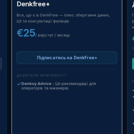
Denkfree+
Все, що є в DenkFree — плюс зберігання даних,
ШI та консультації фахівців
€25
/ верстат / місяць
В
Підписатись на DenkFree+
ДОДАТКОВІ МОЖЛИВОСТІ
Denksy Advice
- ШІ-рекомендації для
операторів та інженерів