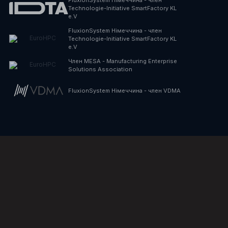
FluxionSystem Німеччина - член
Technologie-Initiative SmartFactory KL
e.V
FluxionSystem Німеччина - член
Technologie-Initiative SmartFactory KL
e.V
Член MESA - Manufacturing Enterprise
Solutions Association
FluxionSystem Німеччина - член VDMA