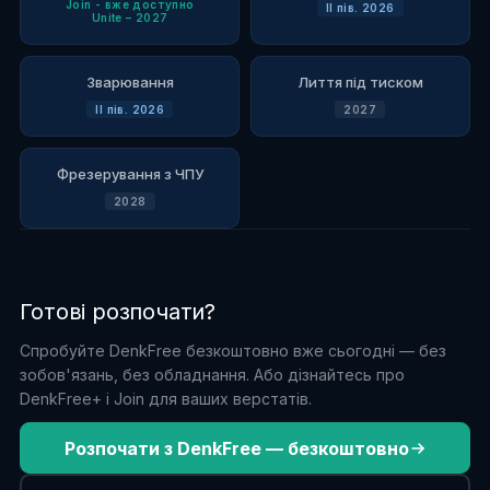
Join - вже доступно
II пів. 2026
Unite – 2027
Зварювання
Лиття під тиском
II пів. 2026
2027
Фрезерування з ЧПУ
2028
Готові розпочати?
Спробуйте DenkFree безкоштовно вже сьогодні — без
зобов'язань, без обладнання. Або дізнайтесь про
DenkFree+ і Join для ваших верстатів.
Розпочати з DenkFree — безкоштовно